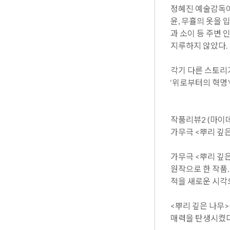
정혜진 예술감독이
윤, 무휼의 옷을 
과 소이 등 주변 
지루하지 않았다.
각기 다른 스토리
‘위로부터의 혁명
작품리뷰2 (마이데일
가무극 <뿌리 깊은
가무극 <뿌리 깊은
원작으로 한 작품
적을 새로운 시각
<뿌리 깊은 나무
매력을 탄생시켰다