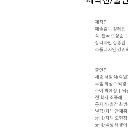
제작진
예술감독 정혜진 |
작․편곡 오상준 
장디자인 김종한
소품디자인 강민숙
출연진
세종 서범석(객원)
무휼 최정수 박영수
소이 박혜정 | 덕
전 학사 조풍래
문지기/별감 최병규
별감/자객 안재홍
궁녀/자객 오현정
궁녀/백성 유경아