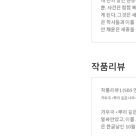
네 번의 살인 현
뿐. 사건은 점점
게 된다. 그것은 
은 학사들과 이를
안 채윤은 세종을
작품리뷰
작품리뷰1 (SBS 
가무극 <뿌리 깊은 나무
가무극 <뿌리 깊은
얼싸안았고, 이를 
은 한글날인 10월