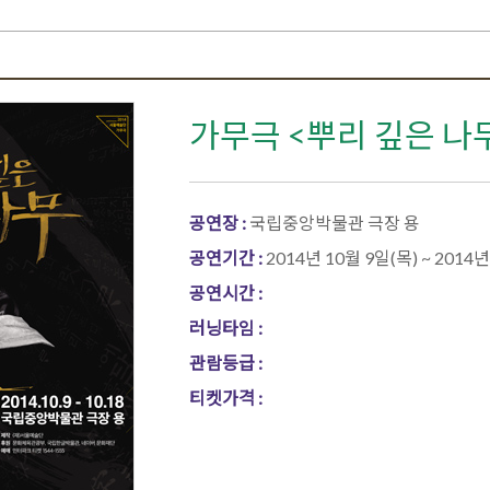
가무극 <뿌리 깊은 나
공연장 :
국립중앙박물관 극장 용
공연기간 :
2014년 10월 9일(목) ~ 2014년
공연시간 :
러닝타임 :
관람등급 :
티켓가격 :