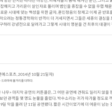
장에 남은 단서는 타다만 마방진, 피해자들의 몸에 새겨진 문신, 그리고
 복잡해지고 가리온이 살인자로 몰리며 범인을 종잡을 수 없을 무렵 채
새로운 시대에 맞는 백성을 위한 글자, 훈민정음의 창제고 이제 곧 반포
 막으려는 정통경학파의 반격이 더 거세지면서 그들은 세종의 결심을 포
 구하러 강녕전으로 달려가고 그렇게 시대의 명분을 건 최후의 대결이 
연예스포츠, 2014년 10월 21일자)
> 드라마에 볼거리를 더하다.
 나무> 마지막 공연의 커튼콜은, 그 어떤 공연에 견줘도 밀리지 않을
보던 관객들 몇 명도 눈물을 흘렸다. 박수소리는 귀가 따가울 정도로 
 9일 막을 올려 단 11일 공연됐다. 짧은 시간이었기에 더 여운이 남는 