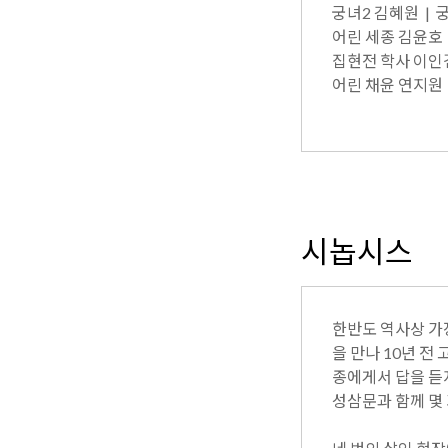
궁녀2 김혜원 | 
어린 세종 김윤호 
집현전 학사 이인
어린 채윤 연지원
시놉시스
한반도 역사상 가
을 만나 10년 전
종에게서 답을 듣
성삼문과 함께 몇 