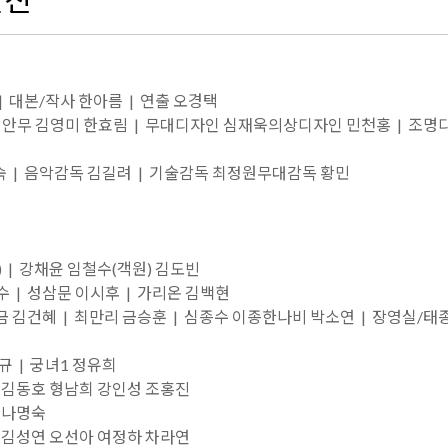
 대본/작사 한아름 | 연출 오경택
| 안무 김영미 한효림 | 무대디자인 심재욱의상디자인 민천홍 | 조명
 | 음악감독 김길려 | 기술감독 최정원무대감독 황민
 | 강채윤 임철수(객원) 김도빈
 | 성삼문 이시후 | 가리온 김백현
금 김건혜 | 최만리 금승훈 | 심종수 이종한나비 박소연 | 장영실/태
 | 궁녀1 정유희
 김동호 형남희 강인성 조홍진
 나명숙
 김성연 오선아 여정하 차라연