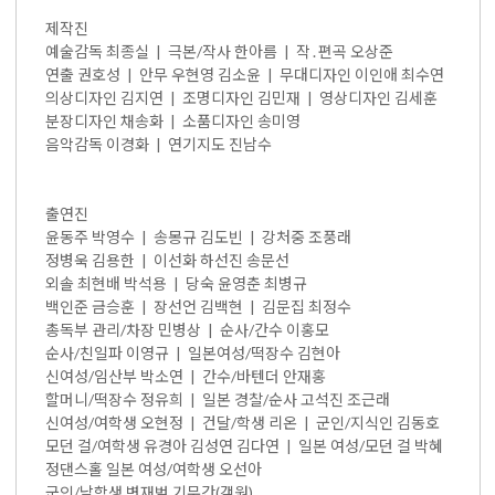
제작진
예술감독 최종실 | 극본/작사 한아름 | 작․편곡 오상준
연출 권호성 | 안무 우현영 김소윤 | 무대디자인 이인애 최수연
의상디자인 김지연 | 조명디자인 김민재 | 영상디자인 김세훈
분장디자인 채송화 | 소품디자인 송미영
음악감독 이경화 | 연기지도 진남수
출연진
윤동주 박영수 | 송몽규 김도빈 | 강처중 조풍래
정병욱 김용한 | 이선화 하선진 송문선
외솔 최현배 박석용 | 당숙 윤영춘 최병규
백인준 금승훈 | 장선언 김백현 | 김문집 최정수
총독부 관리/차장 민병상 | 순사/간수 이홍모
순사/친일파 이영규 | 일본여성/떡장수 김현아
신여성/임산부 박소연 | 간수/바텐더 안재홍
할머니/떡장수 정유희 | 일본 경찰/순사 고석진 조근래
신여성/여학생 오현정 | 건달/학생 리온 | 군인/지식인 김동호
모던 걸/여학생 유경아 김성연 김다연 | 일본 여성/모던 걸 박혜
정댄스홀 일본 여성/여학생 오선아
군인/남학생 변재범 기무간(객원)