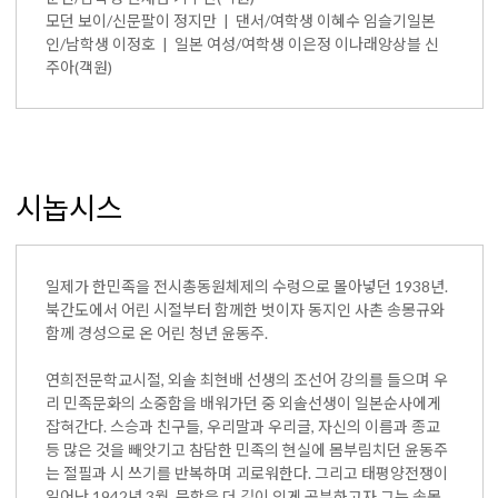
모던 보이/신문팔이 정지만 | 댄서/여학생 이혜수 임슬기일본
인/남학생 이정호 | 일본 여성/여학생 이은정 이나래앙상블 신
주아(객원)
시놉시스
일제가 한민족을 전시총동원체제의 수렁으로 몰아넣던 1938년.
북간도에서 어린 시절부터 함께한 벗이자 동지인 사촌 송몽규와
함께 경성으로 온 어린 청년 윤동주.
연희전문학교시절, 외솔 최현배 선생의 조선어 강의를 들으며 우
리 민족문화의 소중함을 배워가던 중 외솔선생이 일본순사에게
잡혀간다. 스승과 친구들, 우리말과 우리글, 자신의 이름과 종교
등 많은 것을 빼앗기고 참담한 민족의 현실에 몸부림치던 윤동주
는 절필과 시 쓰기를 반복하며 괴로워한다. 그리고 태평양전쟁이
일어난 1942년 3월, 문학을 더 깊이 있게 공부하고자 그는 송몽