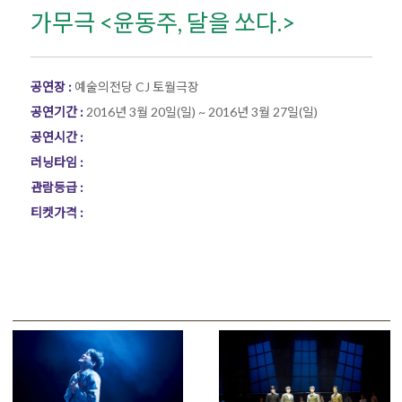
가무극 <윤동주, 달을 쏘다.>
공연장 :
예술의전당 CJ 토월극장
공연기간 :
2016년 3월 20일(일) ~ 2016년 3월 27일(일)
공연시간 :
러닝타임 :
관람등급 :
티켓가격 :