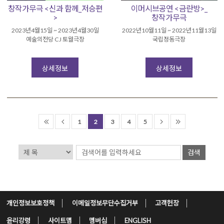
창작가무극 <신과 함께_저승편
이머시브공연 <금란방>_
>
창작가무극
2023년4월15일 ~ 2023년4월30일
2022년10월11일 ~ 2022년11월13일
예술의전당 CJ 토월극장
국립정동극장
상세정보
상세정보
1
2
3
4
5
검색
개인정보보호정책
이메일정보무단수집거부
고객헌장
윤리강령
사이트맵
멤버십
ENGLISH