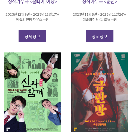
창작가무극 <꾿빠이, 이상>
창작가무극 <순신>
2023년12월9일 ~ 2023년12월17일
2023년11월8일 ~ 2023년11월26일
예술의전당 자유소극장
예술의전당 CJ 토월극장
상세정보
상세정보