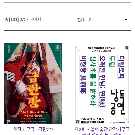
총 [131] 2/17 페이지
전체보기
창작가무극 <금란방>
제2회 서울예술단 창작가무극
공모 선정작 낭독공연