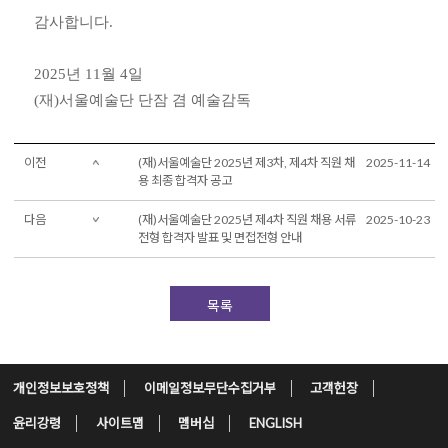
감사합니다
.
2025
년
11
월
4
일
(
재
)
서울예술단 단잠 겸 예술감독
이전
(재)서울예술단 2025년 제3차, 제4차 직원 채
2025-11-14
용 최종 합격자 공고
다음
(재)서울예술단 2025년 제4차 직원 채용 서류
2025-10-23
전형 합격자 발표 및 면접전형 안내
목록
개인정보보호정책
이메일정보무단수집거부
고객헌장
윤리강령
사이트맵
멤버십
ENGLISH