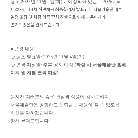
「
2025
년도
당초
2025
년
11
월
4
일
(
화
)
로 예정되어 있던
제
3
차 및 제
4
차 직원채용 최종합격자 발표
」
는
서울예술단 내부
일정 조정 및 최종 검증 절차 진행으로 인해
부득이하게
연기되었음을 알려드립니다
.
■
변경 내용
⚪
당초 발표일
: 2025
년
11
월
4
일
(
화
)
⚪
변경 예정일
:
추후 공지 예정
(
확정 시 서울예술단 홈페
이지 및 개별 연락 예정
)
응시자 여러분의 깊은 관심과 성원에 감사드리며
,
서울예술단은 공정하고 신뢰받는 채용이 될 수 있도록
최선을 다하겠습니다
.
양해 부탁드립니다
.