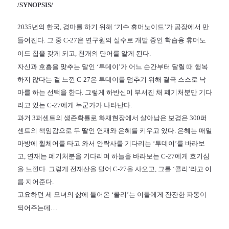
/SYNOPSIS/
2035년의 한국, 경마를 하기 위해 ‘기수 휴머노이드’가 공장에서 만
들어진다. 그 중 C-27은 연구원의 실수로 개발 중인 학습용 휴머노
이드 칩을 갖게 되고, 천개의 단어를 알게 된다.
자신과 호흡을 맞추는 말인 ‘투데이’가 어느 순간부터 달릴 때 행복
하지 않다는 걸 느낀 C-27은 투데이를 멈추기 위해 결국 스스로 낙
마를 하는 선택을 한다. 그렇게 하반신이 부서진 채 폐기처분만 기다
리고 있는 C-27에게 누군가가 나타난다.
과거 3퍼센트의 생존확률로 화재현장에서 살아남은 보경은 300퍼
센트의 책임감으로 두 딸인 연재와 은혜를 키우고 있다. 은혜는 매일
마방에 휠체어를 타고 와서 안락사를 기다리는 ‘투데이’를 바라보
고, 연재는 폐기처분을 기다리며 하늘을 바라보는 C-27에게 호기심
을 느낀다. 그렇게 전재산을 털어 C-27을 사오고, 그를 ‘콜리’라고 이
름 지어준다.
고요하던 세 모녀의 삶에 들어온 ‘콜리’는 이들에게 잔잔한 파동이
되어주는데…