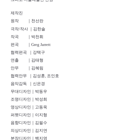
제작진
원작 ｜천선란
극작/작사 ｜김한솔
작곡 ｜박천휘
편곡 ｜Greg Jarrett
협력편곡 ｜강택구
연출 ｜김태형
안무 ｜김혜림
협력안무 ｜김성훈, 조인호
음악감독 ｜신은경
무대디자인｜박동우
조명디자인｜박성희
영상디자인｜고동욱
퍼펫디자인｜이지형
음향디자인｜김필수
의상디자인｜김지연
분장디자인｜백지영