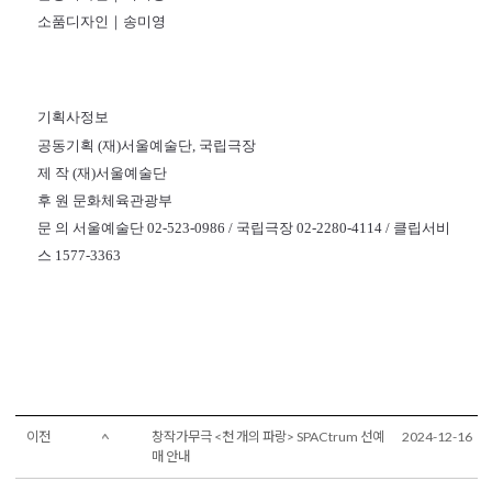
소품디자인｜송미영
기획사정보
공동기획 (재)서울예술단, 국립극장
제 작 (재)서울예술단
후 원 문화체육관광부
문 의 서울예술단 02-523-0986 / 국립극장 02-2280-4114 / 클립서비
스 1577-3363
이전
창작가무극 <천 개의 파랑> SPACtrum 선예
2024-12-16
매 안내