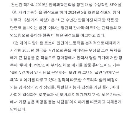
천선란 작가의 2019년 한국과학문학상 장편 대상 수상작인 SF소설
《천 개의 파랑》을 원작으로 하여 2024년 5월 초연을 선보인 창작
가무극 《천 개의 파랑》은 ‘최근 수년간 만들어진 대극장 작품 중
단연코 돋보이는 공연’ 이라는 평단의 찬사와 쇄도하는 관객들의 재
연요청으로 돌아와 한층 더 높은 완성도를 예고하고 있다.
《천 개의 파랑》은 로봇이 인간의 노동력을 본격적으로 대체하기
시작한 2035년 한국을 배경으로 종을 뛰어넘은 우정을 그려 독자들
에게 큰 감동을 준 작품으로 경마장에서 안락사 당할 위기에 처한 경
주마 ‘투데이’, 하반신이 부서진 채로 폐기를 앞둔 휴머노이드 기수
‘콜리’, 경마장 앞 식당을 운영하는 ‘보경’과 그녀의 딸인 ‘연재’,‘은
혜’의 이야기를 다루고 있다. 원작의 따뜻한 스토리와 함께 배경이
되는 경마장의 경기 장면들, 특별한 지능과 감정을 가진 콜리, 미래
사회에 일상화된 로봇들과 세 모녀의 이야기까지 ‘가장 낮은 가능성
에서 가장 높은 희망을 품는 사람들’의 이야기를 따뜻하고 다채롭게
담아냈다.