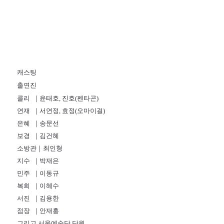
캐스팅
출연진
콜리 ｜윤태호, 진호(펜타곤)
연재 ｜서연정, 효정(오마이걸)
은혜 ｜송문선
보경 ｜김건혜
소방관｜최인형
지수 ｜박재은
민주 ｜이동규
복희 ｜이혜수
서진 ｜김용한
점장 ｜안재홍
그리고 서울예술단 단원