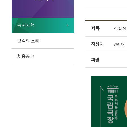
공지사항
제목
<202
고객의 소리
작성자
관리자
채용공고
파일