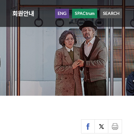
회원안내
ENG
SPACtrum
SEARCH
`